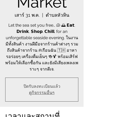
Market
เสาร์ 31 พ.ค.
  |  
ตำบลหัวหิน
Let the sea set you free… 🐚 🌅 𝗘𝗮𝘁.
𝗗𝗿𝗶𝗻𝗸. 𝗦𝗵𝗼𝗽. 𝗖𝗵𝗶𝗹𝗹. for an
unforgettable seaside evening. ในงาน
มีทั้งสินค้า งานฝีมือจากร้านค้าต่างๆ รวม
ถึงสินค้าจากร้าน #เรือนฉัน 🇹🇭 อาหา
รอร่อยๆ เครื่องดื่มเย็นๆ 🍻🍹 พร้อมเสิร์ฟ
พร้อมให้เลือกซื้อกัน และยังมีเสียงเพลงเพ
ราะๆ จากดีเจ.
ปิดรับลงทะเบียนแล้ว
ดูกิจกรรมอื่นๆ
เวลาและสถานที่