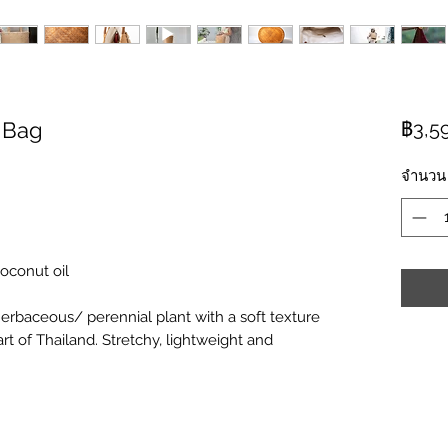
t Bag
฿3,5
จำนวน
Coconut oil
herbaceous/ perennial plant with a soft texture
art of Thailand. Stretchy, lightweight and