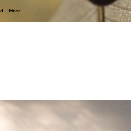
rd
More